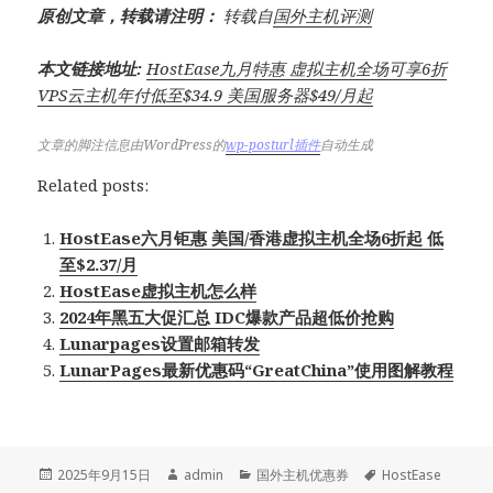
原创文章，转载请注明：
转载自
国外主机评测
本文链接地址:
HostEase九月特惠 虚拟主机全场可享6折
VPS云主机年付低至$34.9 美国服务器$49/月起
文章的脚注信息由WordPress的
wp-posturl插件
自动生成
Related posts:
HostEase六月钜惠 美国/香港虚拟主机全场6折起 低
至$2.37/月
HostEase虚拟主机怎么样
2024年黑五大促汇总 IDC爆款产品超低价抢购
Lunarpages设置邮箱转发
LunarPages最新优惠码“GreatChina”使用图解教程
发
作
分
标
2025年9月15日
admin
国外主机优惠券
HostEase