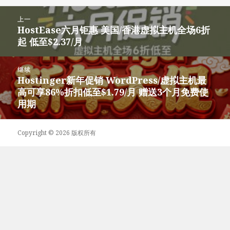
布
者
类
签
于
文
上一
章
HostEase六月钜惠 美国/香港虚拟主机全场6折
上
导
起 低至$2.37/月
篇
航
文
章：
继续
Hostinger新年促销 WordPress/虚拟主机最
下
高可享86%折扣低至$1.79/月 赠送3个月免费使
篇
用期
文
章：
Copyright © 2026 版权所有