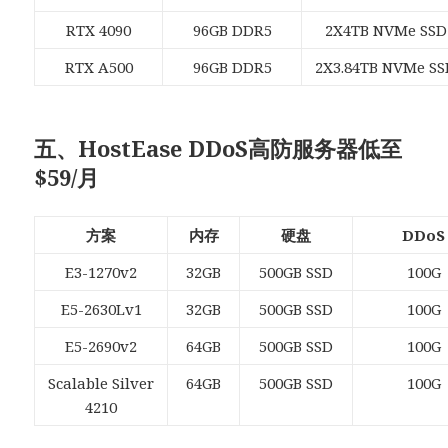
RTX 4090
96GB DDR5
2X4TB NVMe SSD
RTX A500
96GB DDR5
2X3.84TB NVMe S
五、HostEase DDoS高防服务器低至
$59/月
方案
内存
硬盘
DDoS
E3-1270v2
32GB
500GB SSD
100G
E5-2630Lv1
32GB
500GB SSD
100G
E5-2690v2
64GB
500GB SSD
100G
Scalable Silver
64GB
500GB SSD
100G
4210