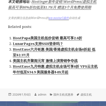
本文链接地址:
Hostinger新年促销 WordPress/虚拟主机
最高可享86%折扣低至$1.79/月 赠送3个月免费使用期
文章的脚注信息由WordPress的
wp-posturl插件
自动生成
Related posts:
HostPapa美国主机低价促销 最高可享2.6折
LunarPages支持SSH登录吗？
HostEase六月钜惠 美国/香港虚拟主机全场6折起 低
至$2.37/月
美国主机齐聚闹元宵 激情上演营销争夺战
HostEase九月特惠 虚拟主机全场可享6折 VPS云主机
年付低至$34.9 美国服务器$49/月起
发
作
分
标
2026年1月6日
admin
国外主机优惠券
虚拟主机
布
者
类
签
于
文