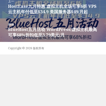
上一
章
HostEase九月特惠 虚拟主机全场可享6折 VPS
上
导
云主机年付低至$34.9 美国服务器$49/月起
篇
航
文
章：
继续
BlueHost五月活动 WordPress/虚拟主机最高
下
可享68%折扣低至3.79美元/月
篇
文
章：
Copyright © 2026 版权所有