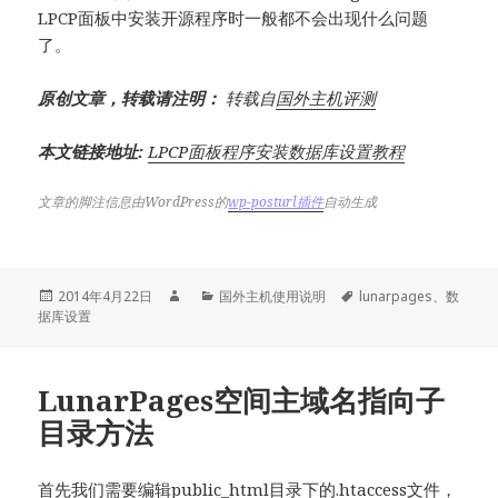
LPCP面板中安装开源程序时一般都不会出现什么问题
了。
原创文章，转载请注明：
转载自
国外主机评测
本文链接地址:
LPCP面板程序安装数据库设置教程
文章的脚注信息由WordPress的
wp-posturl插件
自动生成
发
作
分
标
2014年4月22日
国外主机使用说明
lunarpages
、
数
布
者
类
签
据库设置
于
LunarPages空间主域名指向子
目录方法
首先我们需要编辑public_html目录下的.htaccess文件，