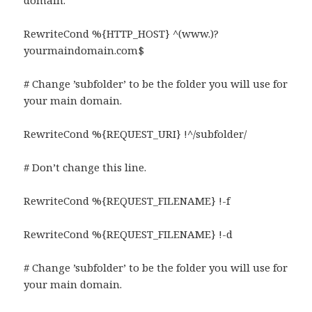
domain.
RewriteCond %{HTTP_HOST} ^(www.)?
yourmaindomain.com$
# Change ’subfolder’ to be the folder you will use for
your main domain.
RewriteCond %{REQUEST_URI} !^/subfolder/
# Don’t change this line.
RewriteCond %{REQUEST_FILENAME} !-f
RewriteCond %{REQUEST_FILENAME} !-d
# Change ’subfolder’ to be the folder you will use for
your main domain.