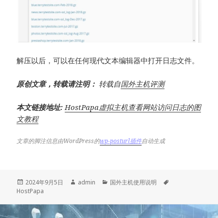
解压以后，可以在任何现代文本编辑器中打开日志文件。
原创文章，转载请注明：
转载自
国外主机评测
本文链接地址:
HostPapa虚拟主机查看网站访问日志的图
文教程
文章的脚注信息由WordPress的
wp-posturl插件
自动生成
发
作
分
标
2024年9月5日
admin
国外主机使用说明
布
者
类
签
HostPapa
于