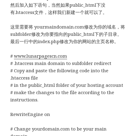
然后加入如下语句，当然如果public_html下没
有.htaccess文件，这样我们新建一个就可以了。
这里需要将 yourmaindomain.com修改为你的域名，将
subfolder修改为你要指向的public_html下的子目录。
最后一行中的index.php修改为你的网站的主页名称。
#
www.lunarpagescn.com
# .htaccess main domain to subfolder redirect
# Copy and paste the following code into the
.htaccess file
# in the public_html folder of your hosting account
# make the changes to the file according to the
instructions.
RewriteEngine on
# Change yourdomain.com to be your main