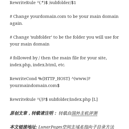
RewriteRule ^(.*)$ /subfolder/$1
# Change yourdomain.com to be your main domain
again.
# Change ’subfolder’ to be the folder you will use for
your main domain
# followed by / then the main file for your site,
index.php, index.html, etc.
RewriteCond %{HTTP_HOST} ^(www.)?
yourmaindomain.com$
RewriteRule ^(/)?$ subfolder/index.php [L]
原创文章，转载请注明：
转载自
国外主机评测
本文链接地址:
LunarPages空间主域名指向子目录方法