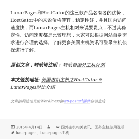
LunarPages和HostGator的这三款产品各有各的优势，
HostGator中的来说价格便宜，稳定性好，并且国内访问
速度快，而LunarPages主机相对来说要贵点，不过其稳
定性、访问速度都是比较理想，大家可以根据网站自身需
求进行合理的选择。了解更多美国主机资讯可登录主机侦
探进行了解。
原创文章，转载请注明：
转载自
国外主机评测
本文链接地址:
美国虚拟主机之HostGator &
LunarPages对比介绍
文章的脚注信息由WordPress的
wp-posturl插件
自动生成
发
作
分
2015年4月14日
国外主机相关资讯
、
国外主机使用说明
布
标
者
类
lunarpages
、
Lunarpages主机
于
签