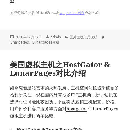
文章的脚注信息由WordPress的
wp-posturl插件
自动生成
发
作
分
标
2020年12月24日
admin
国外主机使用说明
布
者
类
签
lunarpages
、
Lunarpages主机
于
美国虚拟主机之HostGator &
LunarPages对比介绍
如今随着建站需求的火热发展，主机空间商也逐渐被更多
站长所关注，现在国内外有很多IDC主机商，新手站长在
选择时也可能比较困扰，下面将从虚拟主机配置、价格、
用户评价和客户服务等方面对
hostgator
和 LunarPages
虚拟主机进行简单比较。
1、
HostGator
&
LunarPages
简介