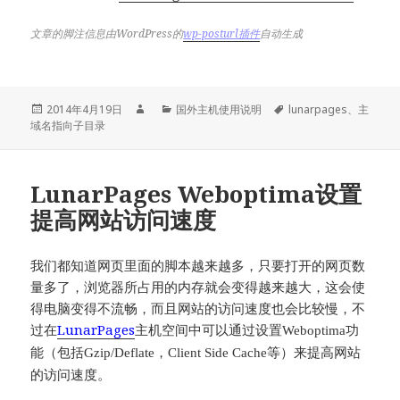
文章的脚注信息由WordPress的
wp-posturl插件
自动生成
发
作
分
标
2014年4月19日
国外主机使用说明
lunarpages
、
主
布
者
类
签
域名指向子目录
于
LunarPages Weboptima设置
提高网站访问速度
我们都知道网页里面的脚本越来越多，只要打开的网页数
量多了，浏览器所占用的内存就会变得越来越大，这会使
得电脑变得不流畅，而且网站的访问速度也会比较慢，不
过在
LunarPages
主机空间中可以通过设置Weboptima
功
能（包括Gzip/Deflate
，Client Side Cache
等）来提高网站
的访问速度。