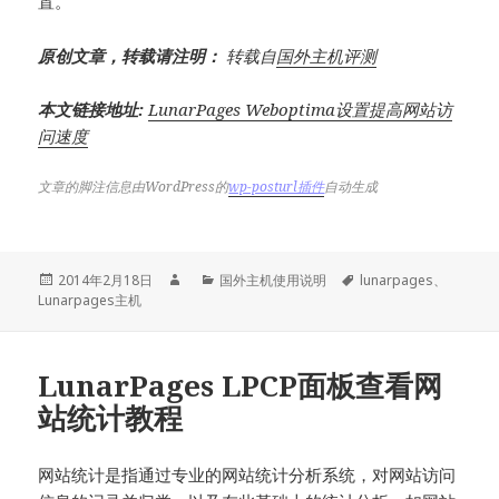
置。
原创文章，转载请注明：
转载自
国外主机评测
本文链接地址:
LunarPages Weboptima设置提高网站访
问速度
文章的脚注信息由WordPress的
wp-posturl插件
自动生成
发
作
分
标
2014年2月18日
国外主机使用说明
lunarpages
、
布
者
类
签
Lunarpages主机
于
LunarPages LPCP面板查看网
站统计教程
网站统计是指通过专业的网站统计分析系统，对网站访问