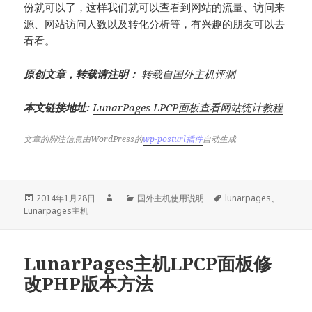
份就可以了，这样我们就可以查看到网站的流量、访问来
源、网站访问人数以及转化分析等，有兴趣的朋友可以去
看看。
原创文章，转载请注明：
转载自
国外主机评测
本文链接地址:
LunarPages LPCP面板查看网站统计教程
文章的脚注信息由WordPress的
wp-posturl插件
自动生成
发
作
分
标
2014年1月28日
国外主机使用说明
lunarpages
、
布
者
类
签
Lunarpages主机
于
LunarPages主机LPCP面板修
改PHP版本方法