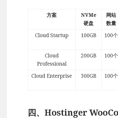
方案
NVMe
网站
硬盘
数量
Cloud Startup
100GB
100
Cloud
200GB
100
Professional
Cloud Enterprise
300GB
100
四、Hostinger Woo