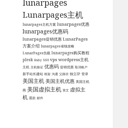
lunarpages
Lunarpages主机
lunarpages优惠
lunarpages主机方案
lunarpages优惠码
LunarPages
lunarpages促销优惠
方案介绍
lunarpages省钱攻略
lunarpages购买教程
LunarPages负载
vps
wordpress主机
plesk
Ruby
SSH
优惠码
主机
促销优惠
主机验证
取消账户
新手站长建站
独立IP
登录
框架
沟通
父路径
美国主机
美国主机优惠
美国主机
美国虚拟主机
虚拟主
商
英文
机
退款
邮件