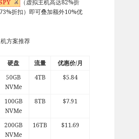
SPY
（虚拟主机高达82%折
73%折扣）即可叠加额外10%优
PS主机方案推荐
硬盘
流量
优惠价/月
50GB
4TB
$5.84
NVMe
100GB
8TB
$7.91
NVMe
200GB
16TB
$11.69
NVMe