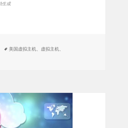
动生成
标
美国虚拟主机
、
虚拟主机
、
签