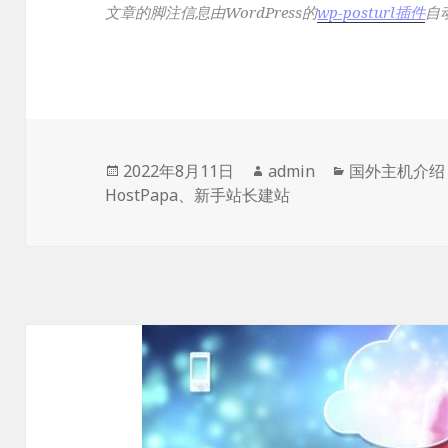
文章的脚注信息由WordPress的
wp-posturl插件
自
发
作
分
2022年8月11日
admin
国外主机介绍
布
者
类
HostPapa
、
新手站长建站
于