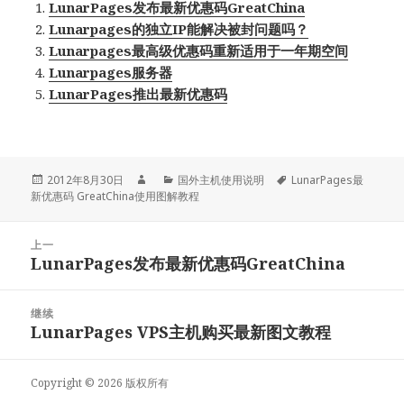
LunarPages发布最新优惠码GreatChina
Lunarpages的独立IP能解决被封问题吗？
Lunarpages最高级优惠码重新适用于一年期空间
Lunarpages服务器
LunarPages推出最新优惠码
发
作
分
标
2012年8月30日
国外主机使用说明
LunarPages最
布
者
类
签
新优惠码 GreatChina使用图解教程
于
文
上一
章
LunarPages发布最新优惠码GreatChina
上
导
篇
航
文
继续
章：
LunarPages VPS主机购买最新图文教程
下
篇
文
Copyright © 2026 版权所有
章：