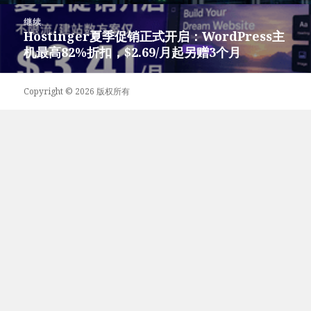
文
章：
继续
Hostinger夏季促销正式开启：WordPress主
下
机最高82%折扣，$2.69/月起另赠3个月
篇
文
章：
Copyright © 2026 版权所有