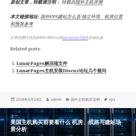
原创文章，转载请注明：
转载自
国外主机评测
本文链接地址:
国外VPS建站怎么选 独立环境、机房位置
和预算参考
文章的脚注信息由WordPress的
wp-posturl插件
自动生成
Related posts:
LunarPages解压缩文件
LunarPages主机安装Discuz论坛几个疑问
发
作
分
标
2026年6月24日
admin
国外主机购买说明
vps
布
者
类
签
于
文
上一
章
美国主机购买前要看什么 机房、线路与建站场
上
导
景分析
篇
航