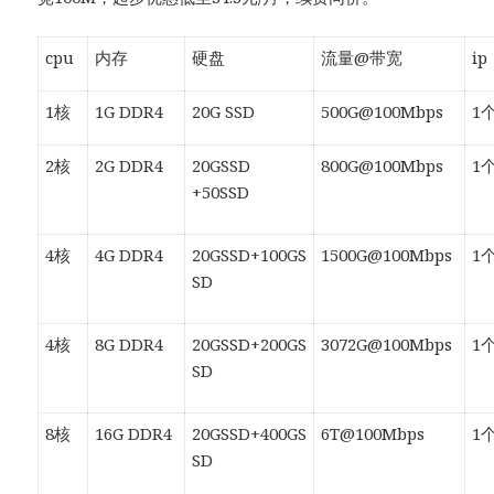
cpu
内存
硬盘
流量@带宽
ip
1核
1G DDR4
20G SSD
500G@100Mbps
1个
2核
2G DDR4
20GSSD
800G@100Mbps
1个
+50SSD
4核
4G DDR4
20GSSD+100GS
1500G@100Mbps
1个
SD
4核
8G DDR4
20GSSD+200GS
3072G@100Mbps
1个
SD
8核
16G DDR4
20GSSD+400GS
6T@100Mbps
1个
SD