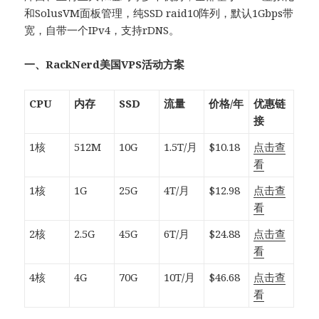
和SolusVM面板管理，纯SSD raid10阵列，默认1Gbps带
宽，自带一个IPv4，支持rDNS。
一、RackNerd美国VPS活动方案
CPU
内存
SSD
流量
价格/年
优惠链
接
1核
512M
10G
1.5T/月
$10.18
点击查
看
1核
1G
25G
4T/月
$12.98
点击查
看
2核
2.5G
45G
6T/月
$24.88
点击查
看
4核
4G
70G
10T/月
$46.68
点击查
看