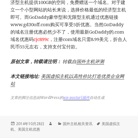
济型主机提供100GB的空间，免费赠送一个域名。对于建
立一个小型网站的站长来说，选择价格最低的经济型主机
即可。而GoDaddy豪华型和无限型主机通过优惠链接
www.gd30off.com购买可享受5折优惠。当然GoDaddy
的域名注册优惠必然少不了，使用最新GoDaddy的.com
域名优惠码
cjc899c
，注册com域名只需8.99美元，折合人
民币55元左右，支持支付宝付款。
原创文章，转载请注明：
转载自
国外主机评测
本文链接地址:
美国虚拟主机以高性价比打造优质企业网
站
文章的脚注信息由WordPress的
wp-posturl插件
自动生成
发
作
分
标
2014年10月28日
国外主机相关资讯
美国虚拟主
布
者
类
签
机
、
美国主机优惠
于