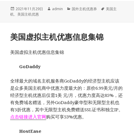
发
作
分
标
2021年11月29日
admin
国外主机优惠券
美国主
布
者
类
签
机
、
美国主机优惠
于
美国虚拟主机优惠信息集锦
美国虚拟主机优惠信息集锦
GoDaddy
全球最大的域名主机服务商GoDaddy的经济型主机应该
是众多美国主机商中优惠力度最大的：原价6.99美元/月的
经济型主机优惠后仅需1美 元/月，优惠力度高达85%，还
有免费域名赠送，另外GoDaddy豪华型和无限型主机也
有5折优惠，其中无限型主机免费赠送SSL证书和独立IP。
点击链接进入官网
购买可享53%优惠。
HostEase