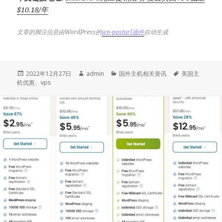
$10.18/年
文章的脚注信息由WordPress的
wp-posturl插件
自动生成
发
作
分
标
2022年12月27日
admin
国外主机相关资讯
美国主
布
者
类
签
机优惠
、
vps
于