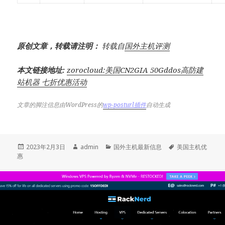
原创文章，转载请注明：
转载自
国外主机评测
本文链接地址:
zorocloud:美国CN2GIA 50Gddos高防建
站机器 七折优惠活动
文章的脚注信息由WordPress的
wp-posturl插件
自动生成
发
作
分
标
2023年2月3日
admin
国外主机最新信息
美国主机优
布
者
类
签
惠
于