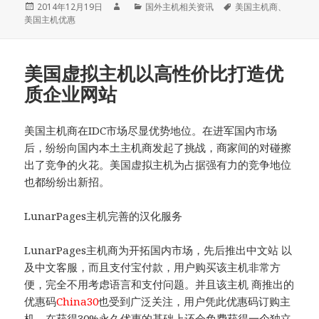
发
作
分
标
2014年12月19日
国外主机相关资讯
美国主机商
、
布
者
类
签
美国主机优惠
于
美国虚拟主机以高性价比打造优
质企业网站
美国主机商在IDC市场尽显优势地位。在进军国内市场
后，纷纷向国内本土主机商发起了挑战，商家间的对碰擦
出了竞争的火花。美国虚拟主机为占据强有力的竞争地位
也都纷纷出新招。
LunarPages主机完善的汉化服务
LunarPages主机商为开拓国内市场，先后推出中文站 以
及中文客服，而且支付宝付款，用户购买该主机非常方
便，完全不用考虑语言和支付问题。并且该主机 商推出的
优惠码
China30
也受到广泛关注，用户凭此优惠码订购主
机，在获得30%永久优惠的基础上还会免费获得一个独立