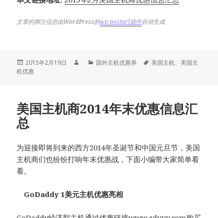
文章的脚注信息由WordPress的
wp-posturl插件
自动生成
发
作
分
标
2015年2月19日
国外主机优惠券
美国主机
、
美国主
布
者
类
签
机优惠
于
美国主机商2014年末优惠信息汇
总
为迎接即将到来的西方2014年圣诞节和中国元旦节，美国
主机商们也纷纷打响年末优惠战，下面小编带大家简单看
看。
GoDaddy 1美元主机优惠亮相
GoDaddy经济型主机通过优惠链接www.gdvvv.com购买