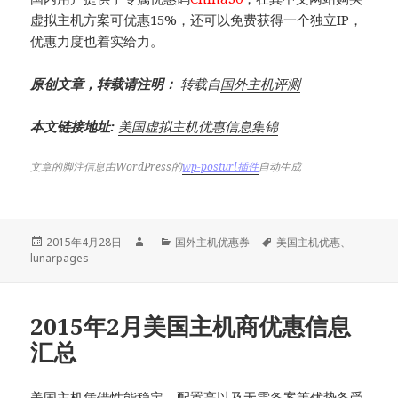
虚拟主机方案可优惠15%，还可以免费获得一个独立IP，
优惠力度也着实给力。
原创文章，转载请注明：
转载自
国外主机评测
本文链接地址:
美国虚拟主机优惠信息集锦
文章的脚注信息由WordPress的
wp-posturl插件
自动生成
发
作
分
标
2015年4月28日
国外主机优惠券
美国主机优惠
、
布
者
类
签
lunarpages
于
2015年2月美国主机商优惠信息
汇总
美国主机凭借性能稳定，配置高以及无需备案等优势备受