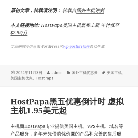
原创文章，转载请注明：
转载自
国外主机评测
本文链接地址:
HostPapa美国主机套餐上新 年付低至
$2.95/月
文章的脚注信息由WordPress的
wp-posturl插件
自动生成
发
作
分
标
2022年11月3日
admin
国外主机优惠券
美国主机
、
布
者
类
签
美国主机优惠
、
HostPapa
于
HostPapa黑五优惠倒计时 虚拟
主机1.95美元起
主机商
HostPapa
专业提供美国主机、VPS主机、域名等
产品服务，多年来凭借质优价廉的产品和完善的售后服