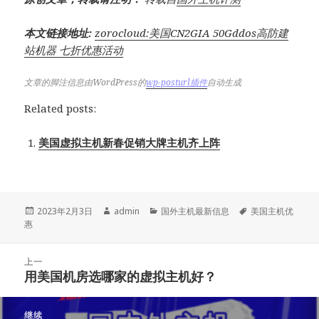
本文链接地址:
zorocloud:美国CN2GIA 50Gddos高防建
站机器 七折优惠活动
文章的脚注信息由WordPress的
wp-posturl插件
自动生成
Related posts:
美国虚拟主机新春促销大牌主机齐上阵
发
作
分
标
2023年2月3日
admin
国外主机最新信息
美国主机优
布
者
类
签
惠
于
文
上一
章
用美国机房选哪家的虚拟主机好？
上
导
篇
航
文
继续