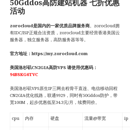
50Gddos高防建站机器 七折优惠
活动
zorocloud
是国内的一家优质品牌服务商
。
zorocloud
拥
有
IDC/ISP
正规合法资质，
zorocloud
主要经营香港美国云
服务器，独立服务器，高防服务器等等。
官方地址：
https://my.zorocloud.com
美国洛杉矶CN2GIA高防
VPS
请使用优惠码：
94BSKG6TVC
美国洛杉矶
VPS
原生
IP
三网去程骨干直连、电信移动回程
CN2GIA优化线路，联通9929，
同时有50Gddos防护，
带
宽
100M
，
起步优惠低至
34.3
元
/
月，续费同价
。
cpu
内存
硬盘
流量@带宽
ip