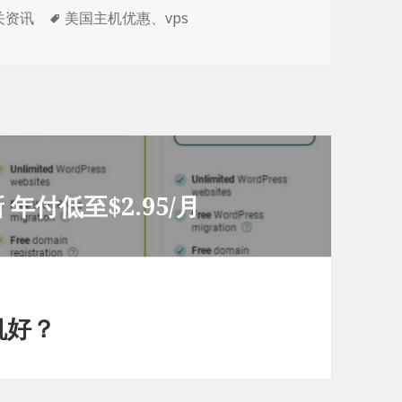
标
关资讯
美国主机优惠
、
vps
签
 年付低至$2.95/月
机好？