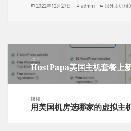
发
作
分
2022年12月27日
admin
国外主机相
布
者
类
于
文
章
上一
HostPapa美国主机套餐上新
导
上
航
篇
文
章：
继续
用美国机房选哪家的虚拟主
下
篇
文