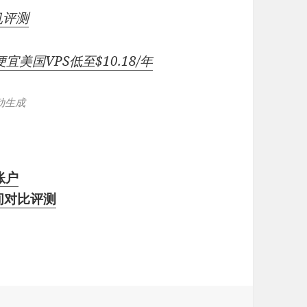
机评测
便宜美国VPS低至$10.18/年
动生成
账户
之间对比评测