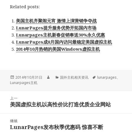
Related posts:
美国主机齐聚闹元宵 激情上演营销争夺战
LunarPages提升服务优势开拓国内市场
Lunarpages主机新春促销奉送30%永久优惠
LunarPages成8月国内访问最稳定美国虚拟主机
2014年10月热销的美国Windows虚拟主机
发
作
分
标
2014年10月31日
国外主机相关资讯
lunarpages
、
布
者
类
签
Lunarpages主机
于
文
上一
章
美国虚拟主机以高性价比打造优质企业网站
上
导
篇
航
文
继续
章：
LunarPages发布秋季优惠码 惊喜不断
下