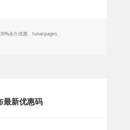
标
30%永久优惠
、
lunarpages
、
签
发布最新优惠码