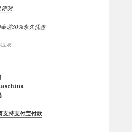
机评测
促销奉送30%永久优惠
动生成
销
schina
码
即将支持支付宝付款