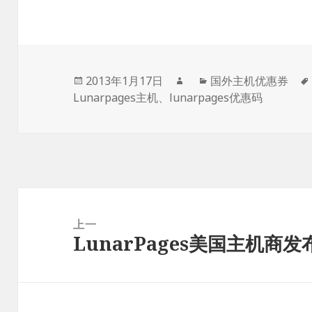
发
作
分
2013年1月17日
国外主机优惠券
布
者
类
Lunarpages主机
、
lunarpages优惠码
于
文
章
上一
LunarPages美国主机商
导
上
航
篇
文
章：