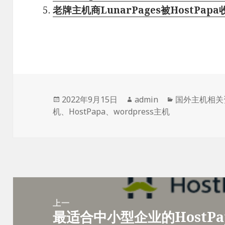
老牌主机商LunarPages被HostPapa
发
作
分
2022年9月15日
admin
国外主机相关
布
者
类
机
、
HostPapa
、
wordpress主机
于
文
章
上一
最适合中小型企业的HostP
导
上