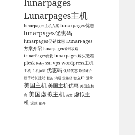
lunarpages
Lunarpages主机
lunarpages优惠
lunarpages主机方案
lunarpages优惠码
LunarPages
lunarpages促销优惠
方案介绍
lunarpages省钱攻略
lunarpages购买教程
LunarPages负载
vps
wordpress主机
plesk
Ruby
SSH
优惠码
主机
促销优惠
主机验证
取消账户
新手站长建站
独立IP
登录
框架
沟通
父路径
美国主机
美国主机优惠
美国主机
美国虚拟主机
虚拟主
商
英文
机
退款
邮件