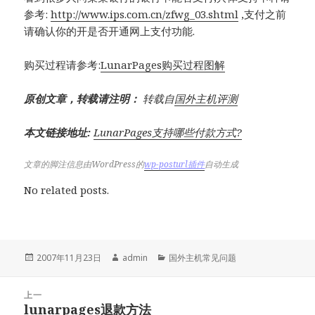
参考:
http://www.ips.com.cn/zfwg_03.shtml
,支付之前
请确认你的开是否开通网上支付功能.
购买过程请参考:
LunarPages购买过程图解
原创文章，转载请注明：
转载自
国外主机评测
本文链接地址:
LunarPages支持哪些付款方式?
文章的脚注信息由WordPress的
wp-posturl插件
自动生成
No related posts.
发
作
分
2007年11月23日
admin
国外主机常见问题
布
者
类
于
文
上一
章
lunarpages退款方法
上