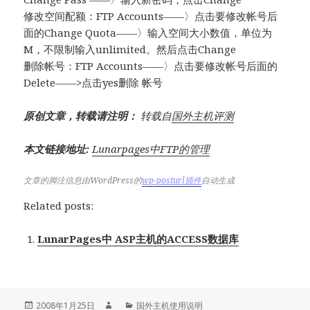
修改空间配额：FTP Accounts——〉点击要修改帐号后
面的Change Quota——〉输入空间大小数值，单位为
M，不限制输入unlimited。然后点击Change
删除帐号：FTP Accounts——〉点击要修改帐号后面的
Delete——>点击yes删除 帐号
原创文章，转载请注明：
转载自
国外主机评测
本文链接地址:
Lunarpages中FTP的管理
文章的脚注信息由WordPress的
wp-posturl插件
自动生成
Related posts:
LunarPages中 ASP主机的ACCESS数据库
发
作
分
2008年1月25日
国外主机使用说明