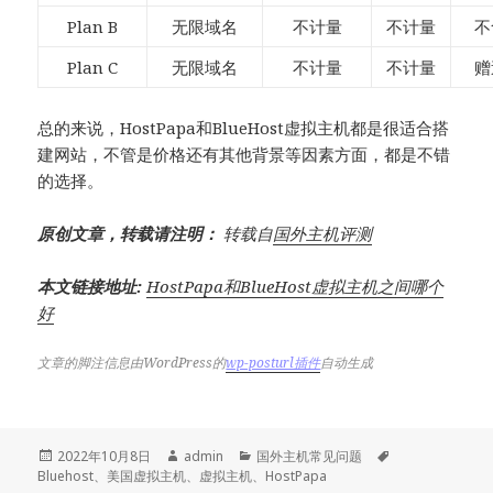
Plan B
无限域名
不计量
不计量
不
Plan C
无限域名
不计量
不计量
赠
总的来说，HostPapa和BlueHost虚拟主机都是很适合搭
建网站，不管是价格还有其他背景等因素方面，都是不错
的选择。
原创文章，转载请注明：
转载自
国外主机评测
本文链接地址:
HostPapa和BlueHost虚拟主机之间哪个
好
文章的脚注信息由WordPress的
wp-posturl插件
自动生成
发
作
分
标
2022年10月8日
admin
国外主机常见问题
布
者
类
签
Bluehost
、
美国虚拟主机
、
虚拟主机
、
HostPapa