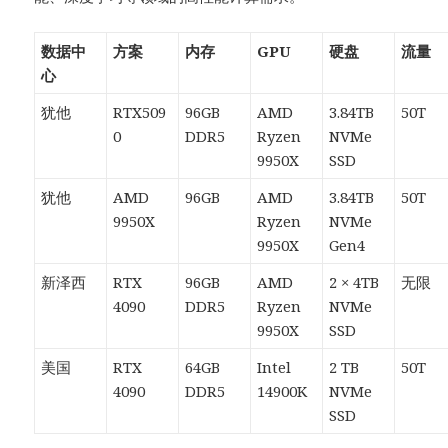
数据中
方案
内存
GPU
硬盘
流量
心
犹他
RTX509
96GB
AMD
3.84TB
50T
0
DDR5
Ryzen
NVMe
9950X
SSD
犹他
AMD
96GB
AMD
3.84TB
50T
9950X
Ryzen
NVMe
9950X
Gen4
新泽西
RTX
96GB
AMD
2 × 4TB
无限
4090
DDR5
Ryzen
NVMe
9950X
SSD
美国
RTX
64GB
Intel
2 TB
50T
4090
DDR5
14900K
NVMe
SSD