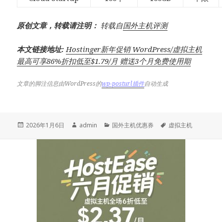
原创文章，转载请注明：
转载自
国外主机评测
本文链接地址:
Hostinger新年促销 WordPress/虚拟主机
最高可享86%折扣低至$1.79/月 赠送3个月免费使用期
文章的脚注信息由WordPress的
wp-posturl插件
自动生成
发
作
分
标
2026年1月6日
admin
国外主机优惠券
虚拟主机
布
者
类
签
于