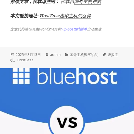
原创文章，转载请注明：
转载自
国外主机评测
本文链接地址:
HostEase虚拟主机怎么样
文章的脚注信息由WordPress的
wp-posturl插件
自动生成
发
作
分
标
2025年3月13日
admin
国外主机购买说明
虚拟主
布
者
类
签
机
、
HostEase
于