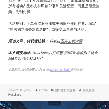
125个IP、12个月方案赠送256个IP），是企业建站首选。
所有活动产品都支持即刻部署和灵活配置，而且是限量抢
购，先到先得。
活动规则：下单香港服务器或美国服务器时在备注填写
“购买独立服务器赠送IP”，或提交工单参与活动。
原创文章，转载请注明：
转载自
国外主机评测
本文链接地址:
HostEase六月钜惠 美国/香港虚拟主机全
场6折起 低至$2.37/月
文章的脚注信息由WordPress的
wp-posturl插件
自动生成
发
作
分
标
2025年6月5日
admin
国外主机优惠券
虚拟主机
、
布
者
类
签
HostEase
于