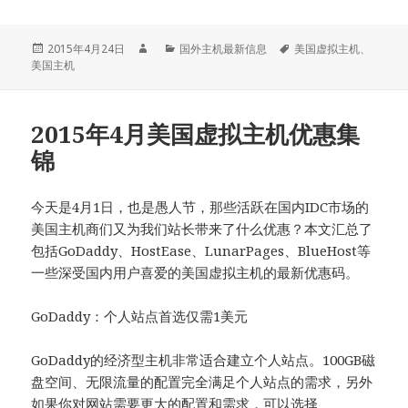
发
作
分
标
2015年4月24日
国外主机最新信息
美国虚拟主机
、
布
者
类
签
美国主机
于
2015年4月美国虚拟主机优惠集
锦
今天是4月1日，也是愚人节，那些活跃在国内IDC市场的
美国主机商们又为我们站长带来了什么优惠？本文汇总了
包括GoDaddy、HostEase、LunarPages、BlueHost等
一些深受国内用户喜爱的美国虚拟主机的最新优惠码。
GoDaddy：个人站点首选仅需1美元
GoDaddy的经济型主机非常适合建立个人站点。100GB磁
盘空间、无限流量的配置完全满足个人站点的需求，另外
如果你对网站需要更大的配置和需求，可以选择