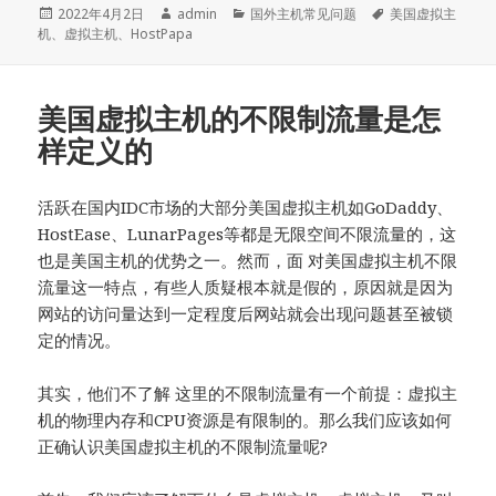
发
作
分
标
2022年4月2日
admin
国外主机常见问题
美国虚拟主
布
者
类
签
机
、
虚拟主机
、
HostPapa
于
美国虚拟主机的不限制流量是怎
样定义的
活跃在国内IDC市场的大部分美国虚拟主机如GoDaddy、
HostEase、LunarPages等都是无限空间不限流量的，这
也是美国主机的优势之一。然而，面 对美国虚拟主机不限
流量这一特点，有些人质疑根本就是假的，原因就是因为
网站的访问量达到一定程度后网站就会出现问题甚至被锁
定的情况。
其实，他们不了解 这里的不限制流量有一个前提：虚拟主
机的物理内存和CPU资源是有限制的。那么我们应该如何
正确认识美国虚拟主机的不限制流量呢?