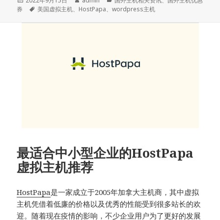
2022年9月15日
admin
国外主机相关资讯
、
国外主机优惠
布
标
者
类
券
美国虚拟主机
、
HostPapa
、
wordpress主机
于
签
最适合中小型企业的HostPapa
虚拟主机推荐
HostPapa
是一家成立于2005年加拿大主机商，其中虚拟
主机凭借着低廉的价格以及优秀的性能受到很多站长的欢
迎。随着现在疫情的影响，不少企业用户为了更好的发展