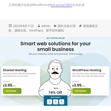
文章的脚注信息由WordPress的
wp-posturl插件
自动生成
发
作
分
标
2022年8月11日
admin
国外主机介绍
美国虚拟主
布
者
类
签
机
、
虚拟主机
、
HostPapa
、
新手站长建站
于