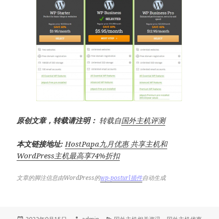
原创文章，转载请注明：
转载自
国外主机评测
本文链接地址:
HostPapa九月优惠 共享主机和
WordPress主机最高享74%折扣
文章的脚注信息由WordPress的
wp-posturl插件
自动生成
发
作
分