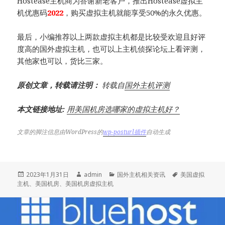
Hostease主机商为答谢新老客户，推出Hostease虚拟主
机优惠码
2022
，购买虚拟主机就能享受50%的永久优惠。
最后，小编推荐以上两款虚拟主机都是比较受欢迎且好评
度高的国外虚拟主机，也可以上主机侦探论坛上看评测，
其他家也可以，货比三家。
原创文章，转载请注明：
转载自
国外主机评测
本文链接地址:
用美国机房选哪家的虚拟主机好？
文章的脚注信息由WordPress的
wp-posturl插件
自动生成
发
作
分
标
2023年1月31日
admin
国外主机相关资讯
美国虚拟
布
者
类
签
主机
、
美国机房
、
美国机房虚拟主机
于