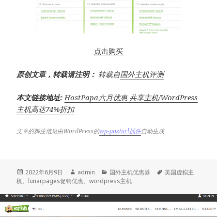
点击购买
原创文章，转载请注明：
转载自
国外主机评测
本文链接地址:
HostPapa六月优惠 共享主机/WordPress
主机高达74%折扣
文章的脚注信息由WordPress的
wp-posturl插件
自动生成
发
作
分
标
2022年6月9日
admin
国外主机优惠券
美国虚拟主
布
者
类
签
机
、
lunarpages促销优惠
、
wordpress主机
于