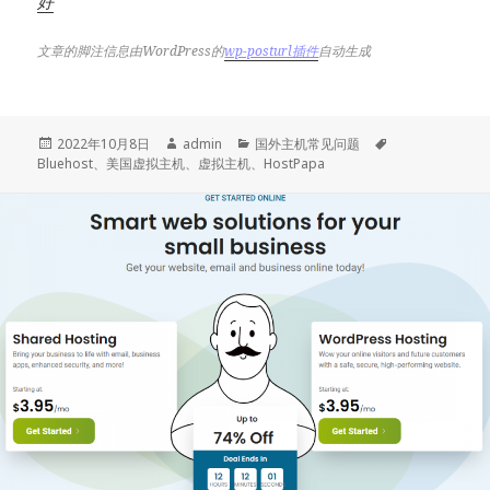
好
文章的脚注信息由WordPress的
wp-posturl插件
自动生成
发
作
分
标
2022年10月8日
admin
国外主机常见问题
布
者
类
签
Bluehost
、
美国虚拟主机
、
虚拟主机
、
HostPapa
于