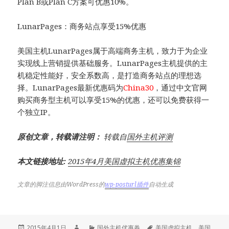
Plan B或Plan C方案可优惠10%。
LunarPages：商务站点享受15%优惠
美国主机LunarPages属于高端商务主机，致力于为企业
实现线上营销提供基础服务。LunarPages主机提供的主
机稳定性能好，安全系数高，是打造商务站点的理想选
择。LunarPages最新优惠码为
China30
，通过中文官网
购买商务型主机可以享受15%的优惠，还可以免费获得一
个独立IP。
原创文章，转载请注明：
转载自
国外主机评测
本文链接地址:
2015年4月美国虚拟主机优惠集锦
文章的脚注信息由WordPress的
wp-posturl插件
自动生成
发
作
分
标
2015年4月1日
国外主机优惠券
美国虚拟主机
、
美国