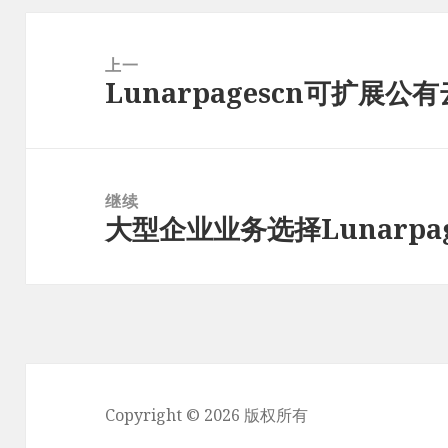
文
章
上一
Lunarpagescn可扩展公有
导
上
航
篇
文
章：
继续
大型企业业务选择Lunarpa
下
篇
文
章：
Copyright © 2026 版权所有