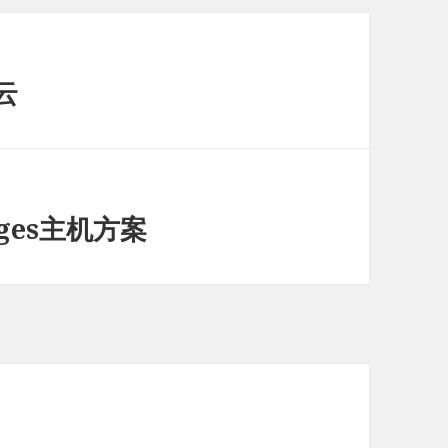
云
ges主机方案