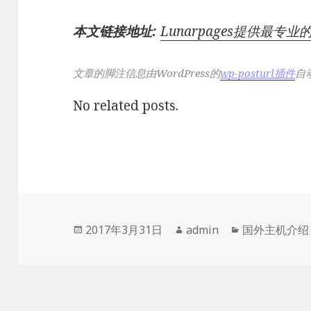
本文链接地址:
Lunarpages提供最专
文章的脚注信息由WordPress的
wp-posturl插件
自
No related posts.
发
作
分
2017年3月31日
admin
国外主机介绍
布
者
类
于