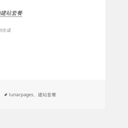
业的建站套餐
动生成
标
lunarpages
、
建站套餐
签