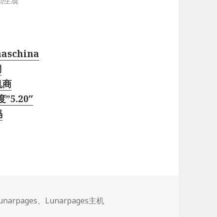
动生成
schina
澜
机商
5.20″
码
标
unarpages
、
Lunarpages主机
签