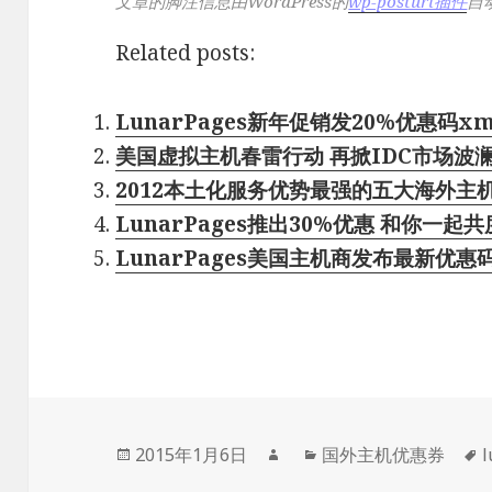
文章的脚注信息由WordPress的
wp-posturl插件
自
Related posts:
LunarPages新年促销发20%优惠码xma
美国虚拟主机春雷行动 再掀IDC市场波
2012本土化服务优势最强的五大海外主
LunarPages推出30%优惠 和你一起共度”
LunarPages美国主机商发布最新优惠
发
作
分
2015年1月6日
国外主机优惠券
l
布
者
类