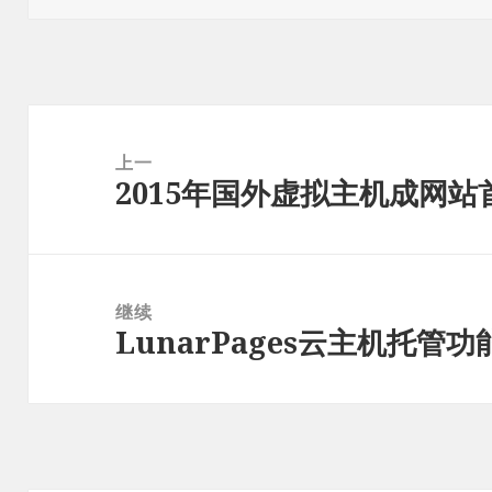
于
文
章
上一
2015年国外虚拟主机成网站
导
上
航
篇
文
章：
继续
LunarPages云主机托管
下
篇
文
章：