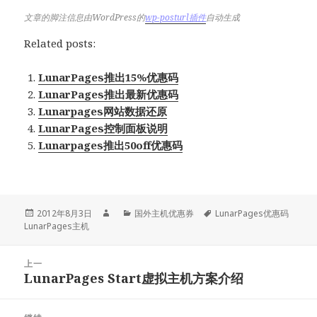
文章的脚注信息由WordPress的
wp-posturl插件
自动生成
Related posts:
LunarPages推出15%优惠码
LunarPages推出最新优惠码
Lunarpages网站数据还原
LunarPages控制面板说明
Lunarpages推出50off优惠码
发
作
分
标
2012年8月3日
国外主机优惠券
LunarPages优惠码
布
者
类
签
LunarPages主机
于
文
上一
章
LunarPages Start虚拟主机方案介绍
上
导
篇
航
文