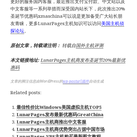
更好的服务国内客服，最近推出支付宝付款、中文站以及
中文客服等一系列举措而深受国内站长下，此次推出20%
圣诞节优惠码xmaschina可以说是更加备受广大站长朋
友青睐，更多LunarPages主机知识可以访问
美国主机侦
探论坛
。
原创文章，转载请注明：
转载自
国外主机评测
本文链接地址:
LunarPages主机商发布圣诞节20%最新优
惠码
文章的脚注信息由WordPress的
wp-posturl插件
自动生成
Related posts:
最佳性价比Windows美国虚拟主机TOP5
LunarPages发布最新优惠码GreatChina
LunarPages主机商推出中文客服
LunarPages主机商优势突出占据中国市场
LunarPages VPS主机购买最新图文教程