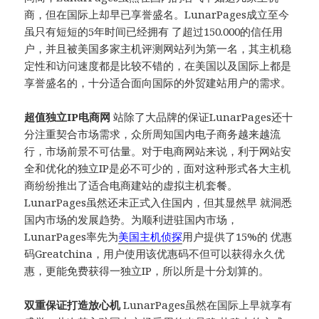
商，但在国际上却早已享誉盛名。LunarPages成立至今
虽只有短短的5年时间已经拥有 了超过150.000的信任用
户，并且被美国多家主机评测网站列为第一名，其主机稳
定性和访问速度都是比较不错的，在美国以及国际上都是
享誉盛名的，十分适合面向国际的外贸建站用户的需求。
超值独立IP电商网
站除了大品牌的保证LunarPages还十
分注重契合市场需求，众所周知国内电子商务越来越流
行，市场前景不可估量。对于电商网站来说，利于网站安
全和优化的独立IP是必不可少的，面对这种形式各大主机
商纷纷推出了适合电商建站的虚拟主机套餐。
LunarPages虽然还未正式入住国内，但其显然早 就洞悉
国内市场的发展趋势。为顺利进驻国内市场，
LunarPages率先为
美国主机侦探
用户提供了15%的 优惠
码Greatchina，用户使用该优惠码不但可以获得永久优
惠，更能免费获得一独立IP，所以所是十分划算的。
双重保证打造放心机
LunarPages虽然在国际上早就享有