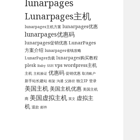
lunarpages
Lunarpages主机
lunarpages优惠
lunarpages主机方案
lunarpages优惠码
LunarPages
lunarpages促销优惠
方案介绍
lunarpages省钱攻略
lunarpages购买教程
LunarPages负载
vps
wordpress主机
plesk
Ruby
SSH
优惠码
主机
促销优惠
主机验证
取消账户
新手站长建站
独立IP
登录
框架
沟通
父路径
美国主机
美国主机优惠
美国主机
美国虚拟主机
虚拟主
商
英文
机
退款
邮件