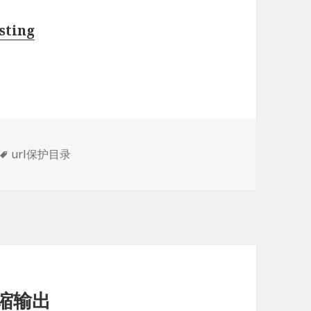
ting
标
url保护目录
签
压缩输出