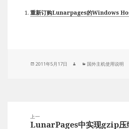
重新订购Lunarpages的Windows Hos
发
作
分
2011年5月17日
国外主机使用说明
布
者
类
于
文
章
上一
LunarPages中实现gzip
导
上