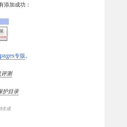
没有添加成功：
pages专版
。
机评测
l保护目录
动生成