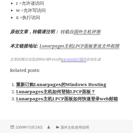
r =允许读访问
w =允许写访问
x =执行访问
原创文章，转载请注明：
转载自
国外主机评测
本文链接地址:
Lunarpages主机LPCP面板更改文件权限
文章的脚注信息由WordPress的
wp-posturl插件
自动生成
Related posts:
重新订购Lunarpages的Windows Hosting
Lunarpages主机如何登陆LPCP面板？
Lunarpages主机LPCP面板如何快速登录web邮箱
发
作
分
2009年10月24日
国外主机使用说明
布
者
类