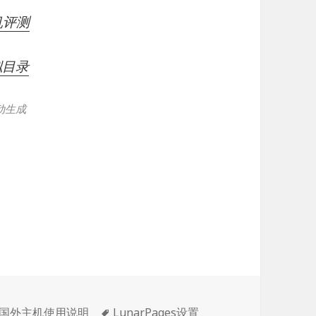
机评测
拟目录
动生成
标
国外主机使用说明
LunarPages设置