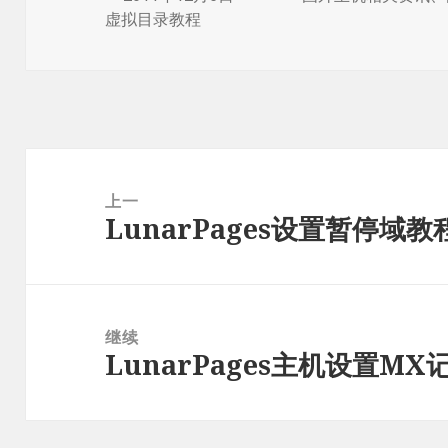
布
者
类
虚拟目录教程
于
文
章
上一
LunarPages设置暂停域教
导
上
航
篇
文
章：
继续
LunarPages主机设置M
下
篇
文