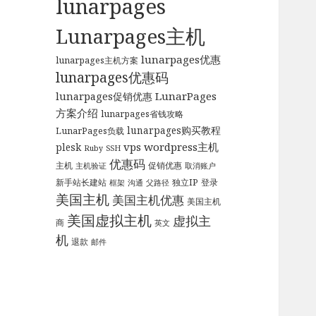
lunarpages
Lunarpages主机
lunarpages优惠
lunarpages主机方案
lunarpages优惠码
LunarPages
lunarpages促销优惠
方案介绍
lunarpages省钱攻略
lunarpages购买教程
LunarPages负载
vps
wordpress主机
plesk
Ruby
SSH
优惠码
主机
促销优惠
主机验证
取消账户
新手站长建站
独立IP
登录
框架
沟通
父路径
美国主机
美国主机优惠
美国主机
美国虚拟主机
虚拟主
商
英文
机
退款
邮件