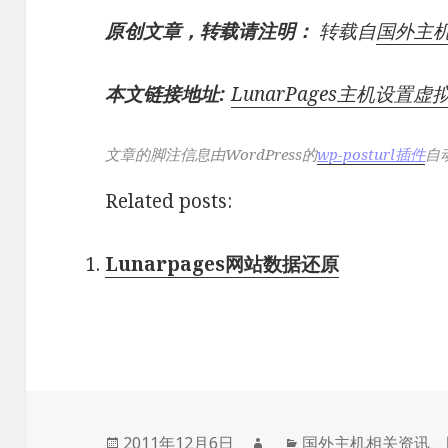
原创文章，转载请注明：
转载自
国外主
本文链接地址:
LunarPages主机设置虚
文章的脚注信息由WordPress的
wp-posturl插件
自
Related posts:
Lunarpages网站数据还原
发
作
分
2011年12月6日
国外主机相关资讯
、