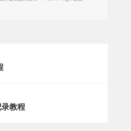
签
程
X记录教程