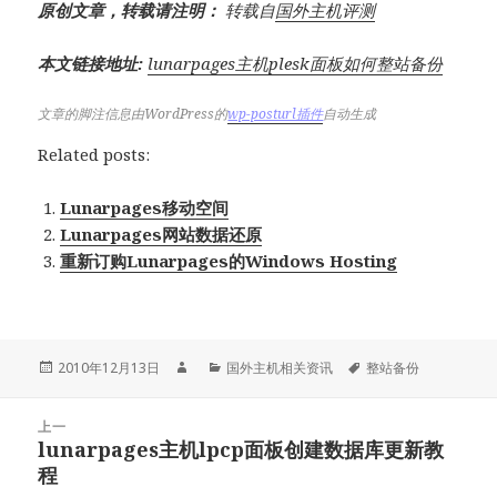
原创文章，转载请注明：
转载自
国外主机评测
本文链接地址:
lunarpages主机plesk面板如何整站备份
文章的脚注信息由WordPress的
wp-posturl插件
自动生成
Related posts:
Lunarpages移动空间
Lunarpages网站数据还原
重新订购Lunarpages的Windows Hosting
发
作
分
标
2010年12月13日
国外主机相关资讯
整站备份
布
者
类
签
于
文
上一
章
lunarpages主机lpcp面板创建数据库更新教
上
导
程
篇
航