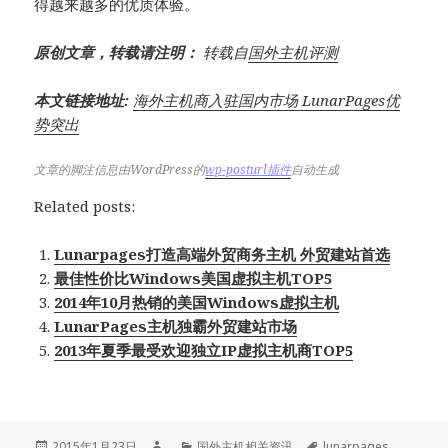
得越来越多的优质体验。
原创文章，转载请注明：
转载自
国外主机评测
本文链接地址:
海外主机商入驻国内市场 LunarPages优
势突出
文章的脚注信息由WordPress的
wp-posturl插件
自动生成
Related posts:
Lunarpages打造高端外贸商务主机 外贸建站首选
最佳性价比Windows美国虚拟主机TOP5
2014年10月热销的美国Windows虚拟主机
LunarPages主机独霸外贸建站市场
2013年夏季最受欢迎独立IP虚拟主机商TOP5
发
作
分
标
2015年1月23日
国外主机相关资讯
lunarpages
、