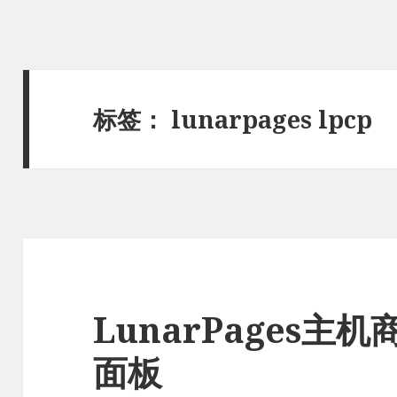
标签：
lunarpages lpcp
LunarPages主
面板