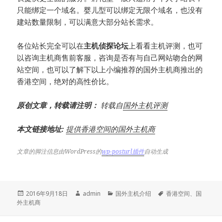
只能绑定一个域名。婴儿型可以绑定无限个域名，也没有
建站数量限制，可以满意大部分站长需求。
各位站长完全可以在
主机侦探论坛
上看看主机评测，也可
以咨询主机商售前客服，咨询是否有与自己网站吻合的网
站空间，也可以了解下以上小编推荐的国外主机商推出的
香港空间，绝对的高性价比。
原创文章，转载请注明：
转载自
国外主机评测
本文链接地址:
提供香港空间的国外主机商
文章的脚注信息由WordPress的
wp-posturl插件
自动生成
发
作
分
标
2016年9月18日
admin
国外主机介绍
香港空间
、
国
布
者
类
签
外主机商
于