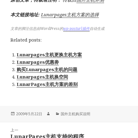
本文链接地址:
Lunarpages主机方案的选择
文章的脚注信息由WordPress的
wp-posturl插件
自动生成
Related posts:
Lunarpages主机更换主机方案
Lunarpages优惠劵
购买Lunarpages主机的问题
Lunarpages主机换空间
LunarPages主机方案的差别
发
作
分
2009年5月22日
国外主机购买说明
布
者
类
于
文
上一
章
LunarPages主机支持的程序
上