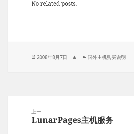
No related posts.
发
作
分
2008年8月7日
国外主机购买说明
布
者
类
于
文
章
上一
LunarPages主机服务
导
上
航
篇