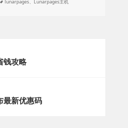
标
lunarpages
、
Lunarpages主机
签
买省钱攻略
发布最新优惠码