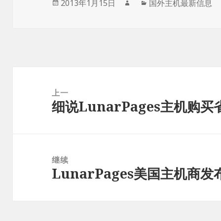
发
作
分
2013年1月15日
国外主机最新信息
布
者
类
于
文
章
上一
细说LunarPages主机购
导
上
航
篇
文
章：
继续
LunarPages美国主机商
下
篇
文
章：