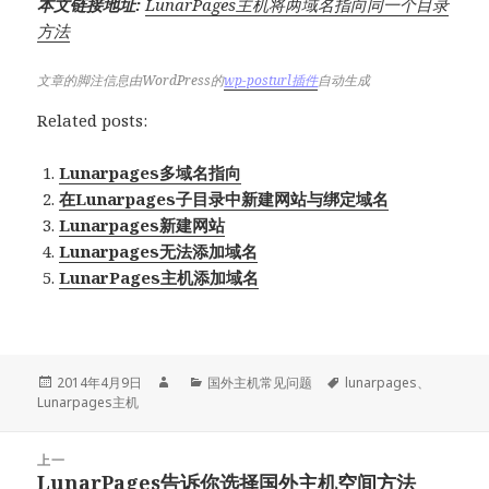
本文链接地址:
LunarPages主机将两域名指向同一个目录
方法
文章的脚注信息由WordPress的
wp-posturl插件
自动生成
Related posts:
Lunarpages多域名指向
在Lunarpages子目录中新建网站与绑定域名
Lunarpages新建网站
Lunarpages无法添加域名
LunarPages主机添加域名
发
作
分
标
2014年4月9日
国外主机常见问题
lunarpages
、
布
者
类
签
Lunarpages主机
于
文
上一
章
LunarPages告诉你选择国外主机空间方法
上