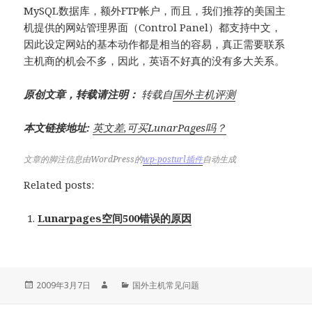
MySQL数据库，额外FTP帐户，而且，我们推荐的美国主
机提供的网站管理界面（Control Panel）都支持中文，
因此设定网站的基本动作都是相当的容易，真正需要联系
主机商的机会不多，因此，英语不好真的没有多大关系。
原创文章，转载请注明：
转载自
国外主机评测
本文链接地址:
英文差,可买LunarPages吗？
文章的脚注信息由WordPress的
wp-posturl插件
自动生成
Related posts:
Lunarpages空间500错误的原因
发
作
分
2009年3月7日
国外主机常见问题
布
者
类
于