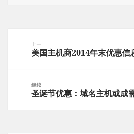
于
文
章
上一
美国主机商2014年末优惠信
导
上
航
篇
文
章：
继续
圣诞节优惠：域名主机或成
下
篇
文
章：