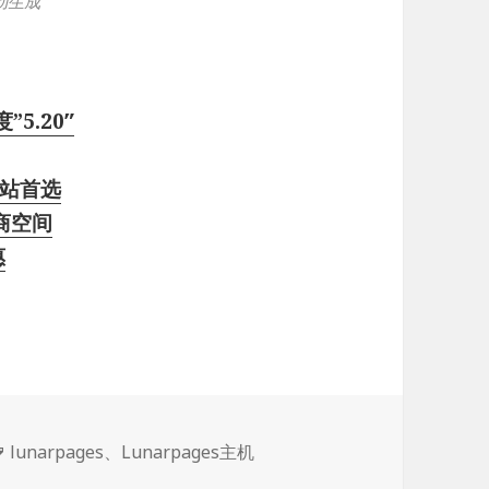
动生成
5.20″
建站首选
电商空间
惠
标
lunarpages
、
Lunarpages主机
签