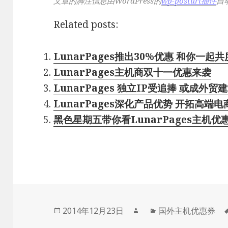
文章的脚注信息由WordPress的
wp-posturl插件
自
Related posts:
LunarPages推出30%优惠 和你一起共度”
LunarPages主机商双十一优惠来袭
LunarPages 独立IP受追捧 或成外贸
LunarPages深化产品优势 开拓高端
黑色星期五带你看LunarPages主机优
发
作
分
2014年12月23日
国外主机优惠券
布
者
类