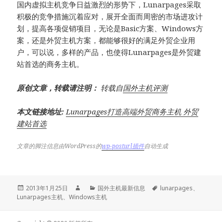
国内虚拟主机竞争日益激烈的形势下，Lunarpages采取
积极的竞争措施沉着应对，展开全面而周密的市场进攻计
划，提高各项促销项目，无论是Basic方案、Windows方
案，还是外贸主机方案，都能够很好的满足外贸企业用
户，可以说，多样的产品，也使得Lunarpages是外贸建
站首选的商务主机。
原创文章，转载请注明：
转载自
国外主机评测
本文链接地址:
Lunarpages打造高端外贸商务主机 外贸
建站首选
文章的脚注信息由WordPress的
wp-posturl插件
自动生成
发
作
分
标
2013年1月25日
国外主机最新信息
lunarpages
、
布
者
类
签
Lunarpages主机
、
Windows主机
于