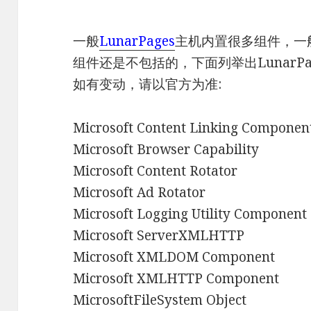
一般
LunarPages
主机内置很多组件，一
组件还是不包括的，下面列举出LunarP
如有变动，请以官方为准:
Microsoft Content Linking Componen
Microsoft Browser Capability
Microsoft Content Rotator
Microsoft Ad Rotator
Microsoft Logging Utility Component
Microsoft ServerXMLHTTP
Microsoft XMLDOM Component
Microsoft XMLHTTP Component
MicrosoftFileSystem Object