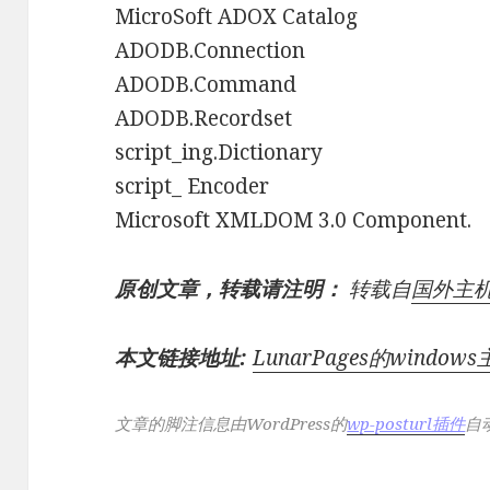
MicroSoft ADOX Catalog
ADODB.Connection
ADODB.Command
ADODB.Recordset
script_ing.Dictionary
script_ Encoder
Microsoft XMLDOM 3.0 Component.
原创文章，转载请注明：
转载自
国外主
本文链接地址:
LunarPages的wind
文章的脚注信息由WordPress的
wp-posturl插件
自