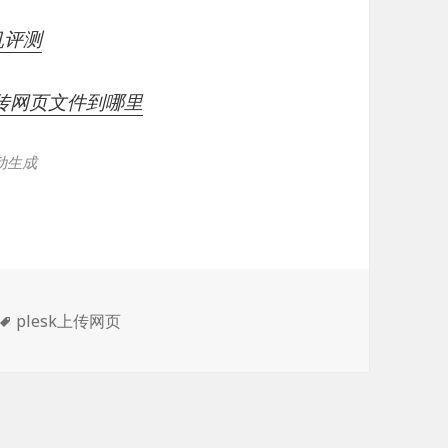
机评测
机上传网页文件到哪里
动生成
标
plesk上传网页
签