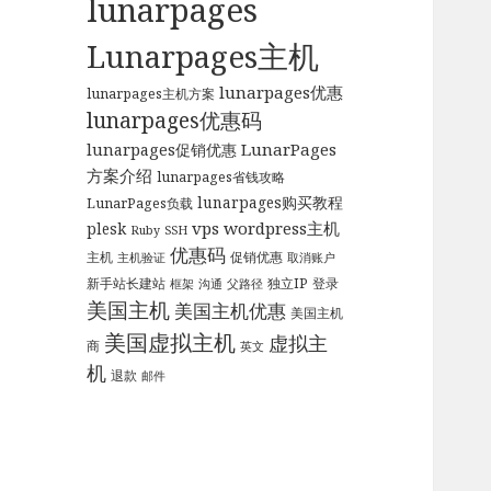
lunarpages
Lunarpages主机
lunarpages优惠
lunarpages主机方案
lunarpages优惠码
LunarPages
lunarpages促销优惠
方案介绍
lunarpages省钱攻略
lunarpages购买教程
LunarPages负载
vps
wordpress主机
plesk
Ruby
SSH
优惠码
主机
促销优惠
主机验证
取消账户
新手站长建站
独立IP
登录
框架
沟通
父路径
美国主机
美国主机优惠
美国主机
美国虚拟主机
虚拟主
商
英文
机
退款
邮件