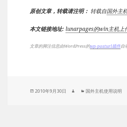
原创文章，转载请注明：
转载自
国外主
本文链接地址:
lunarpages的win主
文章的脚注信息由WordPress的
wp-posturl插件
自
发
作
分
2010年9月30日
国外主机使用说明
布
者
类
于