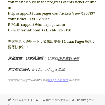
You may also view the progress of this ticket online
at:
http://support.lunarpages.com/tickets/view/1856837
Your ticket ID is 1856837.
E-Mail:
support@lunarpages.com
US & International: (+1) 714-521-8150
在这里给大说明一下，如果出现关于LunarPages负载，
要尽快解决！
原创文章，转载请注明：
转载自
国外主机评测
本文链接地址:
关于LunarPages负载
文章的脚注信息由WordPress的
wp-posturl插件
自动生成
发
作
分
标
2011年4月14日
国外主机相关资讯
LunarPages负
布
者
类
签
载