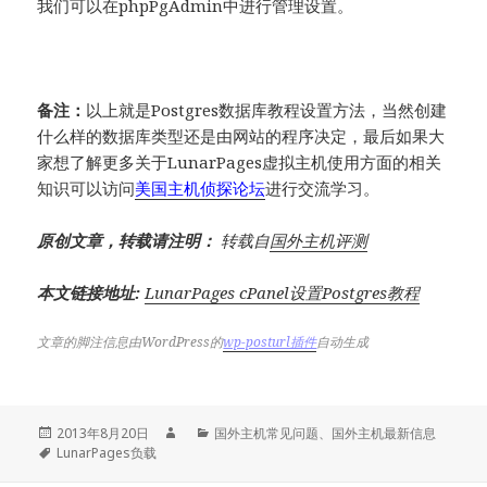
我们可以在phpPgAdmin中进行管理设置。
备注：
以上就是Postgres数据库教程设置方法，当然创建
什么样的数据库类型还是由网站的程序决定，最后如果大
家想了解更多关于LunarPages虚拟主机使用方面的相关
知识可以访问
美国主机侦探论坛
进行交流学习。
原创文章，转载请注明：
转载自
国外主机评测
本文链接地址:
LunarPages cPanel设置Postgres教程
文章的脚注信息由WordPress的
wp-posturl插件
自动生成
发
作
分
2013年8月20日
国外主机常见问题
、
国外主机最新信息
布
标
者
类
LunarPages负载
于
签