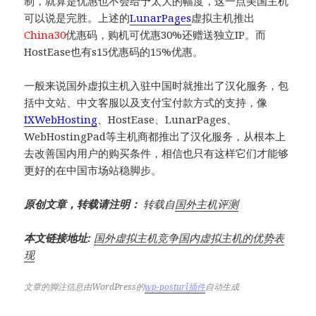
制，就算是优惠也不会给予太大的幅度，这一点美国主机
可以说是完胜。上述的
LunarPages
虚拟主机推出
China30
优惠码，购机可优惠30%还赠送独立IP。而
HostEase也有s15优惠码的15%优惠。
一般来说国外虚拟主机入驻中国时就推出了汉化服务，包
括中文站、中文客服以及支付宝付款方式的支持，像
IXWebHosting
、HostEase、LunarPages、
WebHostingPad等主机商都推出了汉化服务，从根本上
去改善国内用户的购买条件，相信也只有这样它们才能够
更好的在中国市场站稳脚步。
原创文章，转载请注明：
转载自
国外主机评测
本文链接地址:
国外虚拟主机竞争国内虚拟主机的优势表
现
文章的脚注信息由WordPress的
wp-posturl插件
自动生成