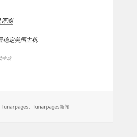
机评测
4年最稳定美国主机
动生成
标
lunarpages
、
lunarpages新闻
签