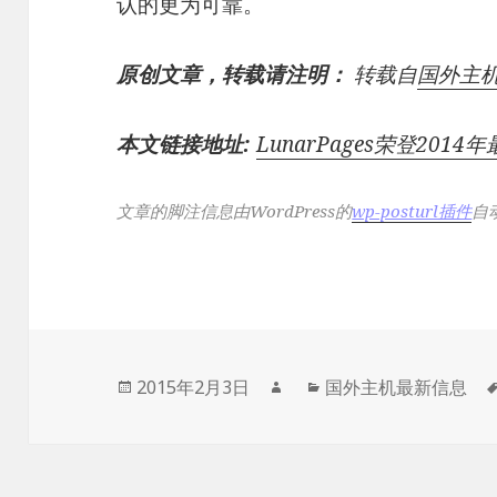
认的更为可靠。
原创文章，转载请注明：
转载自
国外主
本文链接地址:
LunarPages荣登201
文章的脚注信息由WordPress的
wp-posturl插件
自
发
作
分
2015年2月3日
国外主机最新信息
布
者
类
于