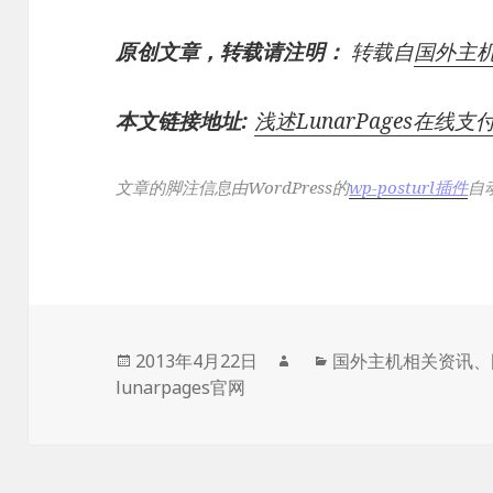
原创文章，转载请注明：
转载自
国外主
本文链接地址:
浅述LunarPages在线
文章的脚注信息由WordPress的
wp-posturl插件
自
发
作
分
2013年4月22日
国外主机相关资讯
、
布
者
类
lunarpages官网
于