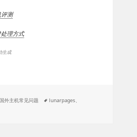
机评测
支付处理方式
动生成
标
国外主机常见问题
lunarpages
、
签