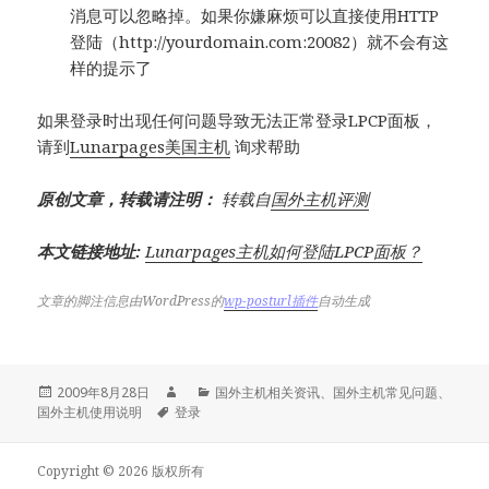
消息可以忽略掉。如果你嫌麻烦可以直接使用HTTP
登陆（http://yourdomain.com:20082）就不会有这
样的提示了
如果登录时出现任何问题导致无法正常登录LPCP面板，
请到
Lunarpages美国主机
询求帮助
原创文章，转载请注明：
转载自
国外主机评测
本文链接地址:
Lunarpages主机如何登陆LPCP面板？
文章的脚注信息由WordPress的
wp-posturl插件
自动生成
发
作
分
2009年8月28日
国外主机相关资讯
、
国外主机常见问题
、
布
标
者
类
国外主机使用说明
登录
于
签
Copyright © 2026 版权所有