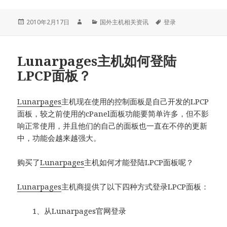
发
作
分
标
2010年2月17日
国外主机相关资讯
登录
布
者
类
签
于
Lunarpages主机如何登陆
LPCP面板？
Lunarpages
主机现在使用的控制面板是自己开发的LPCP
面板，较之前使用的cPanel面板功能要简单许多，但不影
响正常使用，并且他们的自己的面板也一直在不停的更新
中，功能会越来越强大。
购买了
Lunarpages
主机如何才能登陆LPCP面板呢？
Lunarpages
主机商提供了以下四种方式登录LPCP面板：
1、从Lunarpages官网登录